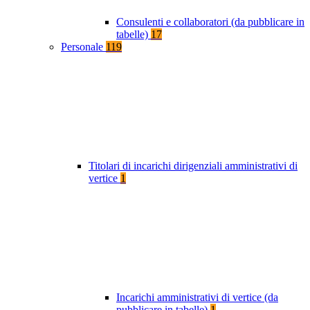
Consulenti e collaboratori (da pubblicare in
tabelle)
17
Personale
119
Titolari di incarichi dirigenziali amministrativi di
vertice
1
Incarichi amministrativi di vertice (da
pubblicare in tabelle)
1