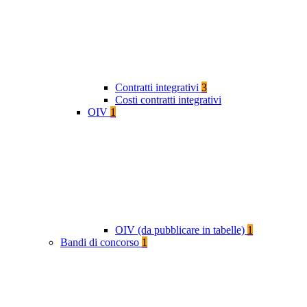
Contratti integrativi
3
Costi contratti integrativi
OIV
1
OIV (da pubblicare in tabelle)
1
Bandi di concorso
1