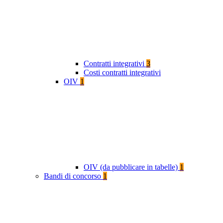
Contratti integrativi
3
Costi contratti integrativi
OIV
1
OIV (da pubblicare in tabelle)
1
Bandi di concorso
1