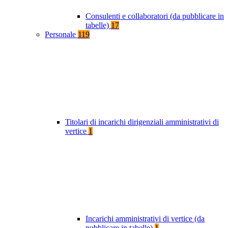
Consulenti e collaboratori (da pubblicare in
tabelle)
17
Personale
119
Titolari di incarichi dirigenziali amministrativi di
vertice
1
Incarichi amministrativi di vertice (da
pubblicare in tabelle)
1