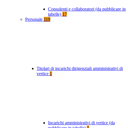
Consulenti e collaboratori (da pubblicare in
tabelle)
17
Personale
119
Titolari di incarichi dirigenziali amministrativi di
vertice
1
Incarichi amministrativi di vertice (da
pubblicare in tabelle)
1