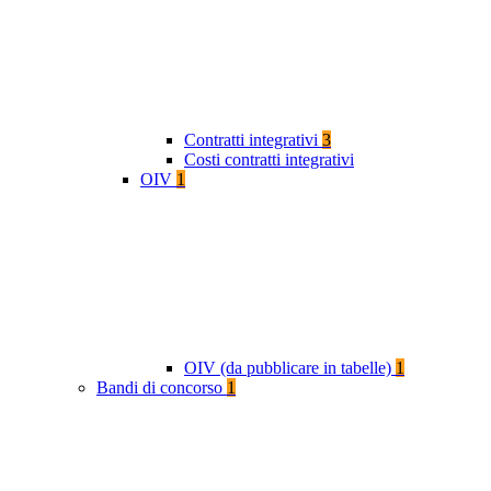
Contratti integrativi
3
Costi contratti integrativi
OIV
1
OIV (da pubblicare in tabelle)
1
Bandi di concorso
1