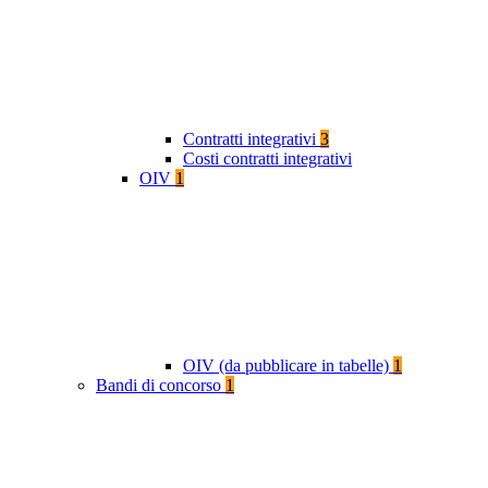
Contratti integrativi
3
Costi contratti integrativi
OIV
1
OIV (da pubblicare in tabelle)
1
Bandi di concorso
1