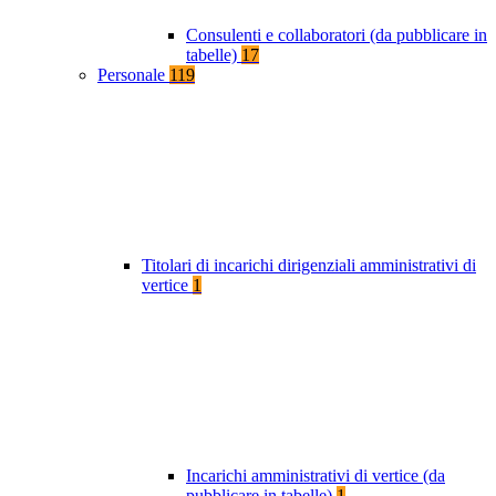
Consulenti e collaboratori (da pubblicare in
tabelle)
17
Personale
119
Titolari di incarichi dirigenziali amministrativi di
vertice
1
Incarichi amministrativi di vertice (da
pubblicare in tabelle)
1