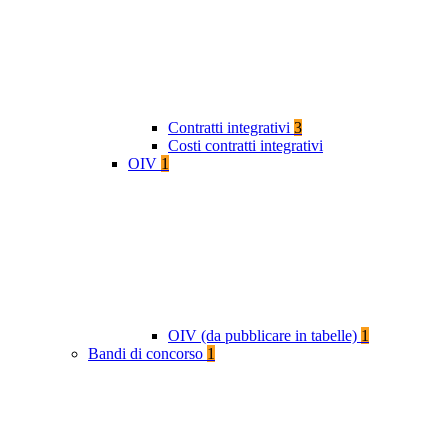
Contratti integrativi
3
Costi contratti integrativi
OIV
1
OIV (da pubblicare in tabelle)
1
Bandi di concorso
1