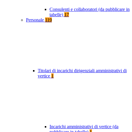
Consulenti e collaboratori (da pubblicare in
tabelle)
17
Personale
119
Titolari di incarichi dirigenziali amministrativi di
vertice
1
Incarichi amministrativi di vertice (da
pubblicare in tabelle)
1