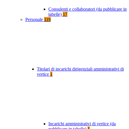
Consulenti e collaboratori (da pubblicare in
tabelle)
17
Personale
119
Titolari di incarichi dirigenziali amministrativi di
vertice
1
Incarichi amministrativi di vertice (da
pubblicare in tabelle)
1