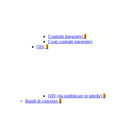
Contratti integrativi
3
Costi contratti integrativi
OIV
1
OIV (da pubblicare in tabelle)
1
Bandi di concorso
1