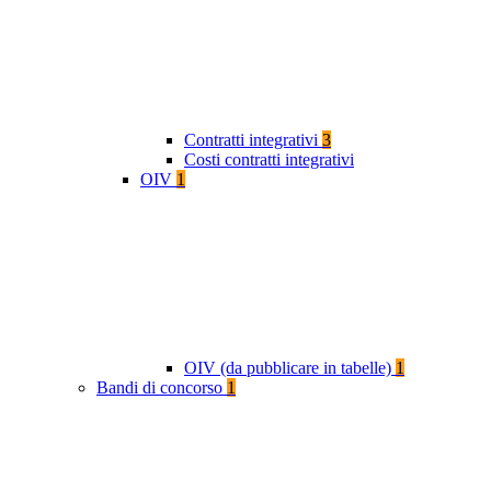
Contratti integrativi
3
Costi contratti integrativi
OIV
1
OIV (da pubblicare in tabelle)
1
Bandi di concorso
1