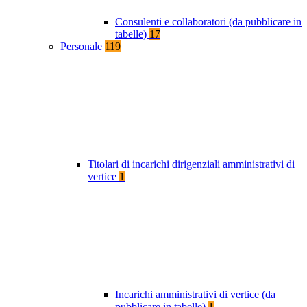
Consulenti e collaboratori (da pubblicare in
tabelle)
17
Personale
119
Titolari di incarichi dirigenziali amministrativi di
vertice
1
Incarichi amministrativi di vertice (da
pubblicare in tabelle)
1