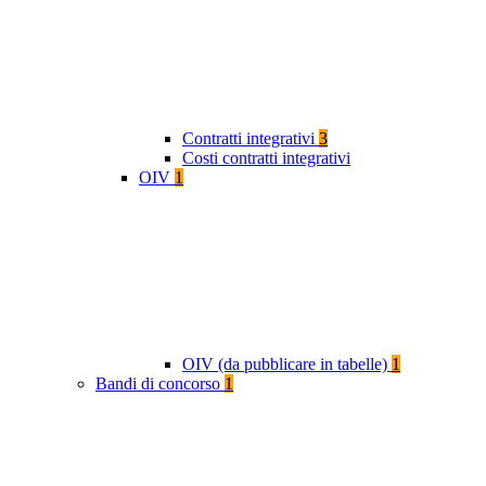
Contratti integrativi
3
Costi contratti integrativi
OIV
1
OIV (da pubblicare in tabelle)
1
Bandi di concorso
1