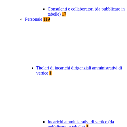
Consulenti e collaboratori (da pubblicare in
tabelle)
17
Personale
119
Titolari di incarichi dirigenziali amministrativi di
vertice
1
Incarichi amministrativi di vertice (da
pubblicare in tabelle)
1